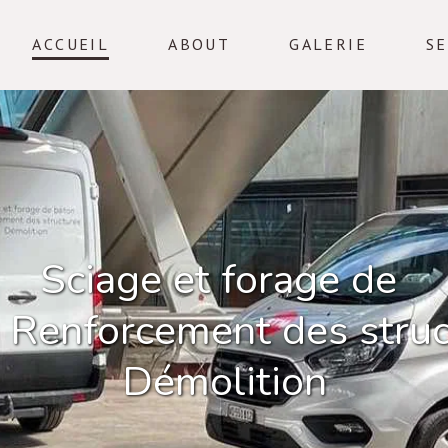
ACCUEIL
ABOUT
GALERIE
SE
Sciage et forage de 
 Renforcement des struc
Démolition