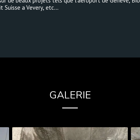
sur de beaux projets tels que l'aéroport de Genéve, Bio
 Suisse a Vevery, etc...
GALERIE