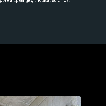
pôle à Epalinges, l'hôpital du CHUV, 